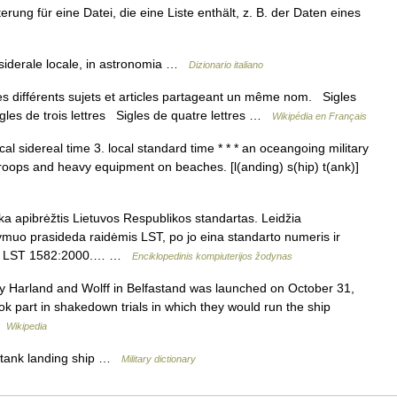
ung für eine Datei, die eine Liste enthält, z. B. der Daten eines
 siderale locale, in astronomia …
Dizionario italiano
 différents sujets et articles partageant un même nom. Sigles
igles de trois lettres Sigles de quatre lettres …
Wikipédia en Français
al sidereal time 3. local standard time * * * an oceangoing military
troops and heavy equipment on beaches. [l(anding) s(hip) t(ank)]
ika apibrėžtis Lietuvos Respublikos standartas. Leidžia
ymuo prasideda raidėmis LST, po jo eina standarto numeris ir
iui, LST 1582:2000.… …
Enciklopedinis kompiuterijos žodynas
y Harland and Wolff in Belfastand was launched on October 31,
k part in shakedown trials in which they would run the ship
 …
Wikipedia
r; tank landing ship …
Military dictionary