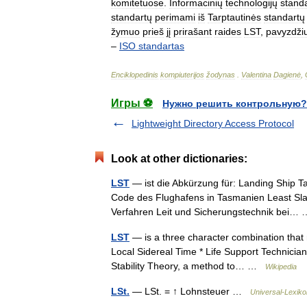
komitetuose
.
Informacinių
technologijų
stand
standartų
perimami
iš
Tarptautinės
standartų
žymuo
prieš
jį
prirašant
raides
LST
,
pavyzdžiu
–
ISO
standartas
Enciklopedinis
kompiuterijos
žodynas
.
Valentina
Dagienė
,
Игры ⚽
Нужно решить контрольную?
Lightweight Directory Access Protocol
Look at other dictionaries:
LST
— ist die Abkürzung für: Landing Ship Ta
Code des Flughafens in Tasmanien Least Sla
Verfahren Leit und Sicherungstechnik bei
LST
— is a three character combination that
Local Sidereal Time * Life Support Technician
Stability Theory, a method to… …
Wikipedia
LSt.
— LSt. = ↑ Lohnsteuer …
Universal-Lexiko