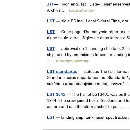
.lst
— [von engl. list »Liste«], Namenserweiter
Archivs …
Universal-Lexikon
LST
— sigla ES ingl. Local Sideral Time, ora
LST
— Cette page d’homonymie répertorie les
d’une seule lettre Sigles de deux lettres > S
LST
— abbreviation 1. landing ship tank 2. loc
ship, used by amphibious forces for landing 
…
Useful english dictionary
LST standartas
— statusas T sritis informat
Standartizacijos departamentas. Standarto ž
sukūrimo arba atnaujinimo metai, pavyzdž
LST 3041
— The hull of LST3401 was built b
1944. The crew joined her in Scotland and too
ashore and use the stern anchor to pull…
LST
— landing ship, tank; laser spot tracke