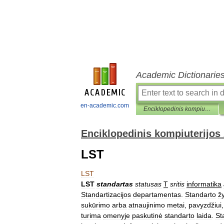
Academic Dictionarie
en-academic.com
Enciklopedinis kompiuterijos žodynas
Enciklopedinis kompiuterijos
LST
LST
LST
standartas
statusas
T
sritis
informatika
Standartizacijos
departamentas
.
Standarto
ž
sukūrimo
arba
atnaujinimo
metai
,
pavyzdžiui
turima
omenyje
paskutinė
standarto
laida
.
St