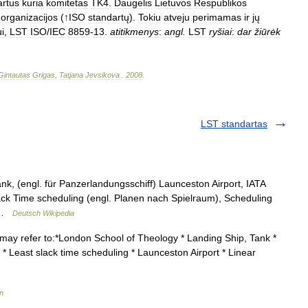
artus
kuria
komitetas
TK4
.
Daugelis
Lietuvos
Respublikos
organizacijos
(↑
ISO
standartų
).
Tokiu
atveju
perimamas
ir
jų
i
,
LST
ISO
/
IEC
8859
-
13
.
atitikmenys
:
angl
.
LST
ryšiai
:
dar
žiūrėk
Gintautas
Grigas
,
Tatjana
Jevsikova
.
2008
.
LST standartas
nk, (engl. für Panzerlandungsschiff) Launceston Airport, IATA
ck Time scheduling (engl. Planen nach Spielraum), Scheduling
… …
Deutsch Wikipedia
 may refer to:*London School of Theology * Landing Ship, Tank *
 * Least slack time scheduling * Launceston Airport * Linear
n