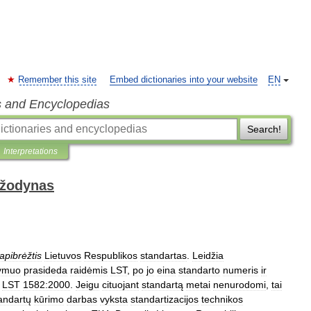
Remember this site
Embed dictionaries into your website
EN
s and Encyclopedias
Search!
Interpretations
 žodynas
apibrėžtis
Lietuvos
Respublikos
standartas
.
Leidžia
ymuo
prasideda
raidėmis
LST
,
po
jo
eina
standarto
numeris
ir
,
LST
1582:2000
.
Jeigu
cituojant
standartą
metai
nenurodomi
,
tai
andartų
kūrimo
darbas
vyksta
standartizacijos
technikos